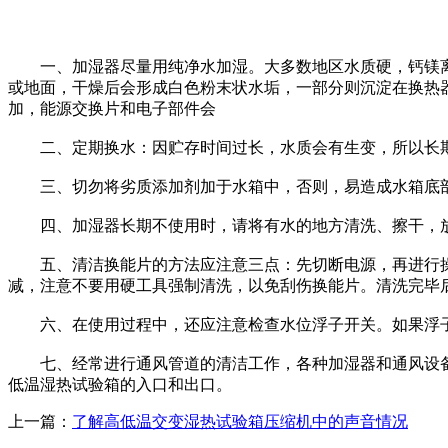
一、加湿器尽量用纯净水加湿。大多数地区水质硬，钙镁离
或地面，干燥后会形成白色粉末状水垢，一部分则沉淀在换热
加，能源交换片和电子部件会
二、定期换水：因贮存时间过长，水质会有生变，所以长期
三、切勿将劣质添加剂加于水箱中，否则，易造成水箱底部
四、加湿器长期不使用时，请将有水的地方清洗、擦干，放
五、清洁换能片的方法应注意三点：先切断电源，再进行操作
减，注意不要用硬工具强制清洗，以免刮伤换能片。清洗完毕
六、在使用过程中，还应注意检查水位浮子开关。如果浮子
七、经常进行通风管道的清洁工作，各种加湿器和通风设备
低温湿热试验箱的入口和出口。
上一篇：
了解高低温交变湿热试验箱压缩机中的声音情况